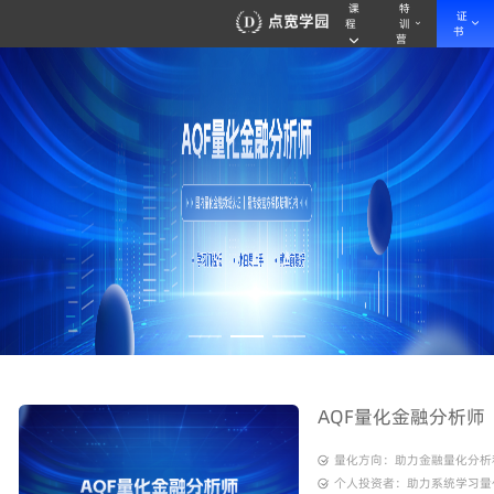
课
特
证
程
训
书
营
AQF量化金融分析师
量化方向：助力金融量化分析
个人投资者：助力系统学习量