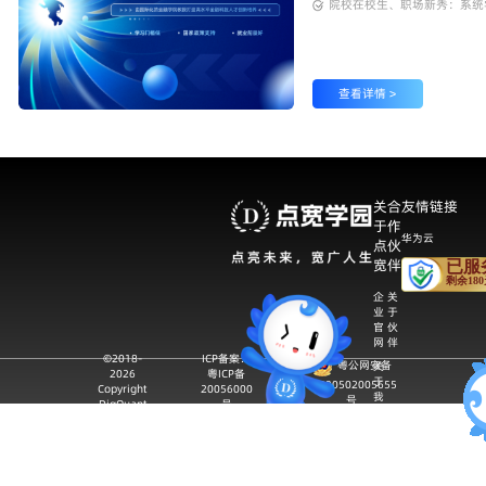
院校在校生、职场新秀：系统
查看详情 >
关
合
友情链接
于
作
华为云
点
伙
宽
伴
企
关
业
于
官
伙
网
伴
©️2018-
ICP备案：
粤公网安备
关
2026
粤ICP备
于
44030502005655
Copyright
20056000
我
号
DigQuant
号
们
企
业
资
质